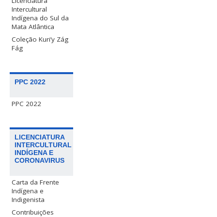
Licenciatura
Intercultural
Indígena do Sul da
Mata Atlântica
Coleção Kuri’y Zág
Fág
PPC 2022
PPC 2022
LICENCIATURA
INTERCULTURAL
INDÍGENA E
CORONAVIRUS
Carta da Frente
Indígena e
Indigenista
Contribuições