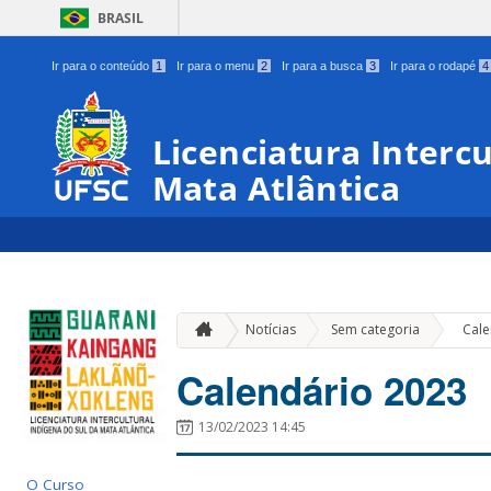
BRASIL
Ir para o conteúdo
1
Ir para o menu
2
Ir para a busca
3
Ir para o rodapé
4
Licenciatura Intercu
Mata Atlântica
»
Notícias
Sem categoria
Cale
Calendário 2023
13/02/2023 14:45
O Curso