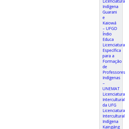
Licenciatura
Indígena
Guarani
e
Kaiowá
– UFGD
Índio
Educa
Licenciatura
Específica
para a
Formação
de
Professores
Indígenas
–
UNEMAT
Licenciatura
Intercultural
da UFG
Licenciatura
Intercultural
Indígena
Kaingáng