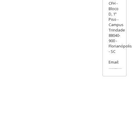
CFH -
Bloco
D, 1º
Piso -
Campus
Trindade
88040-
900 -
Florianópolis
- SC
Email: