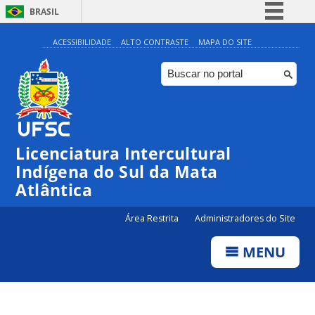
BRASIL
Simplifique!
ACESSIBILIDADE
ALTO CONTRASTE
MAPA DO SITE
Comunica BR
Participe
Acesso à informação
Legislação
Licenciatura Intercultural
Canais
Indígena do Sul da Mata
Atlântica
Área Restrita
Administradores do Site
MENU