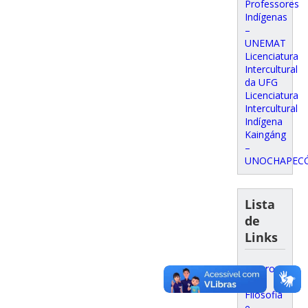
Professores
Indígenas
–
UNEMAT
Licenciatura
Intercultural
da UFG
Licenciatura
Intercultural
Indígena
Kaingáng
–
UNOCHAPEC
Lista
de
Links
Centro
de
Filosofia
e