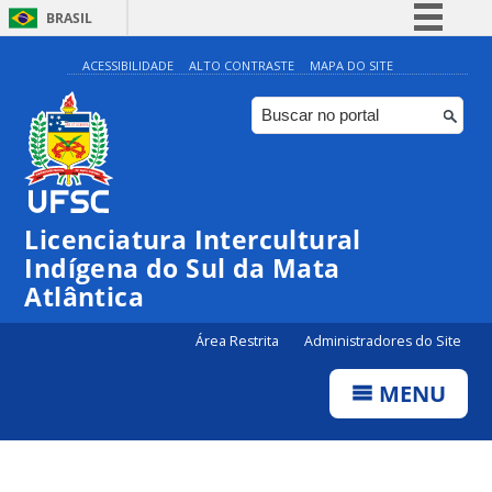
BRASIL
Simplifique!
ACESSIBILIDADE
ALTO CONTRASTE
MAPA DO SITE
Comunica BR
Participe
Acesso à informação
Legislação
Licenciatura Intercultural
Canais
Indígena do Sul da Mata
Atlântica
Área Restrita
Administradores do Site
MENU