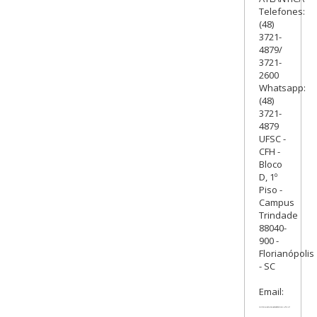
Telefones:
(48)
3721-
4879/
3721-
2600
Whatsapp:
(48)
3721-
4879
UFSC -
CFH -
Bloco
D, 1º
Piso -
Campus
Trindade
88040-
900 -
Florianópolis
- SC
Email: