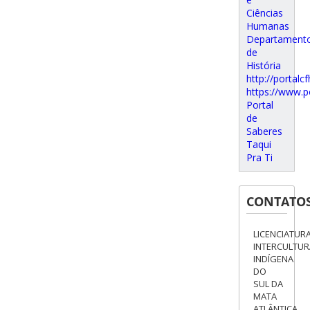
Ciências
Humanas
Departament
de
História
http://portalcf
https://www.p
Portal
de
Saberes
Taqui
Pra Ti
CONTATO
LICENCIATUR
INTERCULTUR
INDÍGENA
DO
SUL DA
MATA
ATLÂNTICA