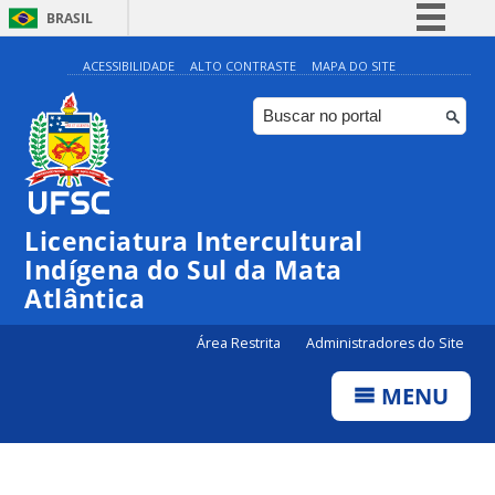
BRASIL
Simplifique!
ACESSIBILIDADE
ALTO CONTRASTE
MAPA DO SITE
Comunica BR
Participe
Acesso à informação
Legislação
Licenciatura Intercultural
Canais
Indígena do Sul da Mata
Atlântica
Área Restrita
Administradores do Site
MENU