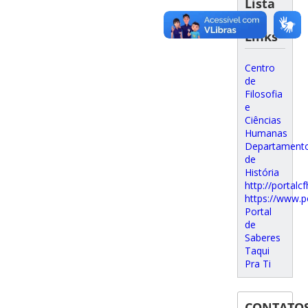
Lista
de
Links
Centro
de
Filosofia
e
Ciências
Humanas
Departament
de
História
http://portalcf
https://www.p
Portal
de
Saberes
Taqui
Pra Ti
CONTATO