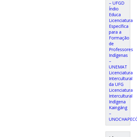
– UFGD
Índio
Educa
Licenciatura
Específica
para a
Formação
de
Professores
Indígenas
–
UNEMAT
Licenciatura
Intercultural
da UFG
Licenciatura
Intercultural
Indígena
Kaingáng
–
UNOCHAPEC