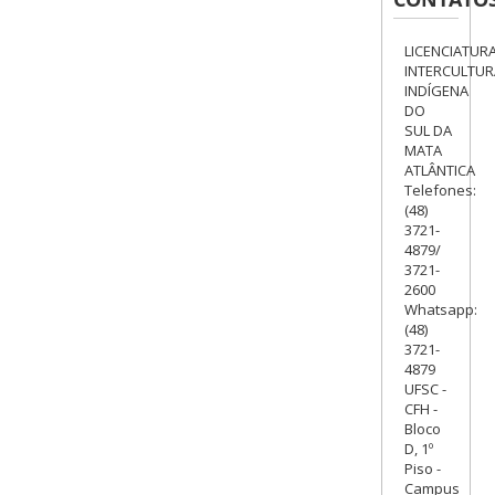
LICENCIATUR
INTERCULTUR
INDÍGENA
DO
SUL DA
MATA
ATLÂNTICA
Telefones:
(48)
3721-
4879/
3721-
2600
Whatsapp:
(48)
3721-
4879
UFSC -
CFH -
Bloco
D, 1º
Piso -
Campus