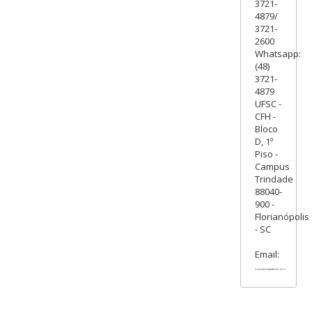
3721-
4879/
3721-
2600
Whatsapp:
(48)
3721-
4879
UFSC -
CFH -
Bloco
D, 1º
Piso -
Campus
Trindade
88040-
900 -
Florianópolis
- SC
Email: