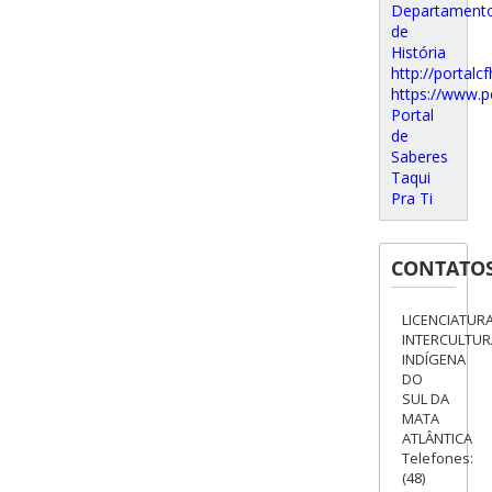
Departament
de
História
http://portalcf
https://www.p
Portal
de
Saberes
Taqui
Pra Ti
CONTATO
LICENCIATUR
INTERCULTUR
INDÍGENA
DO
SUL DA
MATA
ATLÂNTICA
Telefones:
(48)