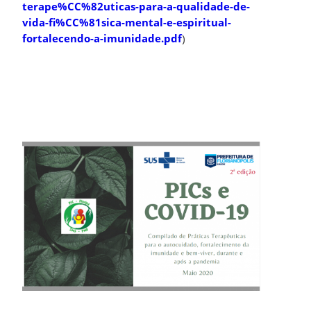
terape%CC%82uticas-para-a-qualidade-de-
vida-fi%CC%81sica-mental-e-espiritual-
fortalecendo-a-imunidade.pdf
)