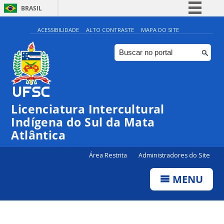
BRASIL
Simplifique!
ACESSIBILIDADE
ALTO CONTRASTE
MAPA DO SITE
Comunica BR
Participe
Acesso à informação
Legislação
Licenciatura Intercultural
Canais
Indígena do Sul da Mata
Atlântica
Área Restrita
Administradores do Site
MENU