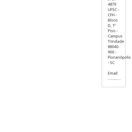
4879
UFSC -
CFH -
Bloco
D, 1º
Piso -
Campus
Trindade
88040-
900 -
Florianópolis
- SC
Email: