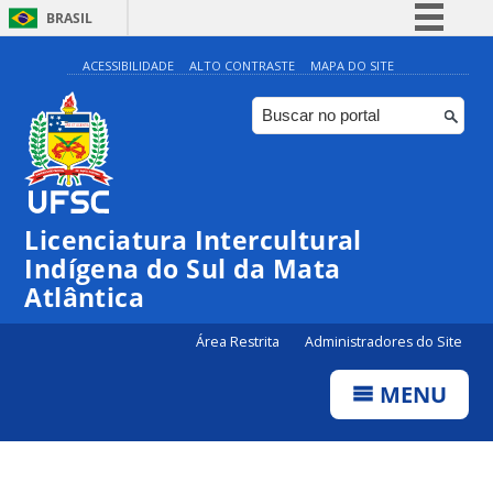
BRASIL
Simplifique!
ACESSIBILIDADE
ALTO CONTRASTE
MAPA DO SITE
Comunica BR
Participe
Acesso à informação
Legislação
Licenciatura Intercultural
Canais
Indígena do Sul da Mata
Atlântica
Área Restrita
Administradores do Site
MENU