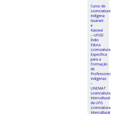
Curso de
Licenciatura
Indígena
Guarani
e
Kaiowá
– UFGD
Índio
Educa
Licenciatura
Específica
para a
Formação
de
Professores
Indígenas
–
UNEMAT
Licenciatura
Intercultural
da UFG
Licenciatura
Intercultural