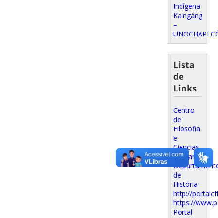
Indígena
Kaingáng
–
UNOCHAPEC
Lista
de
Links
Centro
de
Filosofia
e
Ciências
Humanas
Departament
de
História
http://portalcf
https://www.p
Portal