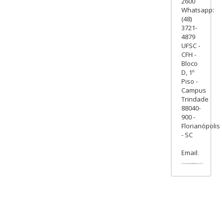
2600
Whatsapp:
(48)
3721-
4879
UFSC -
CFH -
Bloco
D, 1º
Piso -
Campus
Trindade
88040-
900 -
Florianópolis
- SC
Email: