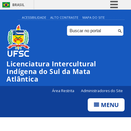
BRASIL
Simplifique!
ACESSIBILIDADE
ALTO CONTRASTE
MAPA DO SITE
Comunica BR
Participe
Acesso à informação
Legislação
Licenciatura Intercultural
Canais
Indígena do Sul da Mata
Atlântica
Área Restrita
Administradores do Site
MENU