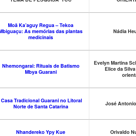
Moã Ka’aguy Regua – Tekoa
Mbiguaçu: As memórias das plantas
Nádia Heu
medicinais
Evelyn Martina Sc
Nhemongarai: Rituais de Batismo
Elice da Silv
Mbya Guarani
orien
Casa Tradicional Guarani no Litoral
José Antonio
Norte de Santa Catarina
Nhandereko Ypy Kue
Orivaldo N