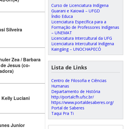
Curso de Licenciatura Indígena
Guarani e Kaiowá – UFGD
Índio Educa
Licenciatura Específica para a
Formação de Professores Indígenas
si Silveira
– UNEMAT
Licenciatura Intercultural da UFG
Licenciatura Intercultural Indígena
Kaingáng – UNOCHAPECÓ
huler Zea / Barbara
a de Jesus (co-
Lista de Links
tadora)
Centro de Filosofia e Ciências
Humanas
Departamento de História
http://portalcfh.ufsc.br/
 Kelly Luciani
https://www.portaldesaberes.org/
Portal de Saberes
Taqui Pra Ti
unes Junior