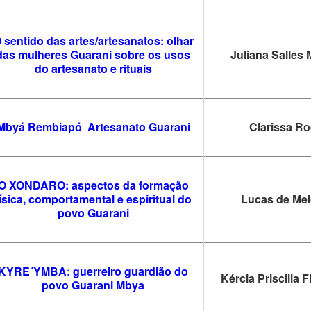
 sentido das artes/artesanatos: olhar
das mulheres Guarani sobre os usos
Juliana Salle
do artesanato e rituais
Mbyá Rembiapó Artesanato Guarani
Clarissa R
O XONDARO: aspectos da formação
ísica, comportamental e espiritual do
Lucas de Me
povo Guarani
KYRE´YMBA: guerreiro guardião do
Kércia Priscilla 
povo Guarani Mbya