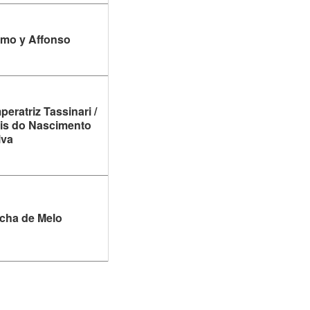
amo y Affonso
peratriz Tassinari /
lis do Nascimento
lva
ocha de Melo