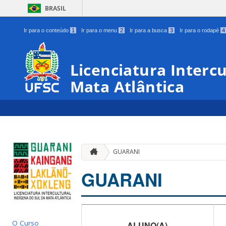
BRASIL
Ir para o conteúdo
1
Ir para o menu
2
Ir para a busca
3
Ir para o rodapé
4
Licenciatura Intercu
Mata Atlântica
GUARANI
GUARANI
O Curso
ALUNO(A)