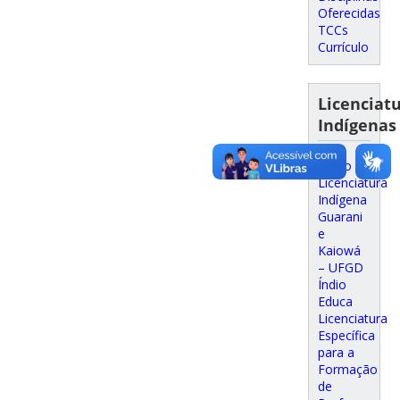
Oferecidas
TCCs
Currículo
Licenciat
Indígenas
Curso de
Licenciatura
Indígena
Guarani
e
Kaiowá
– UFGD
Índio
Educa
Licenciatura
Específica
para a
Formação
de