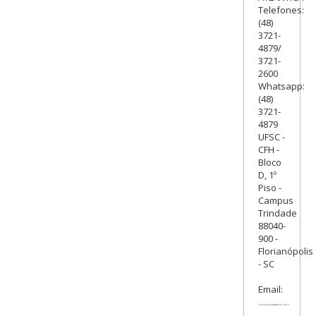
Telefones:
(48)
3721-
4879/
3721-
2600
Whatsapp:
(48)
3721-
4879
UFSC -
CFH -
Bloco
D, 1º
Piso -
Campus
Trindade
88040-
900 -
Florianópolis
- SC
Email: