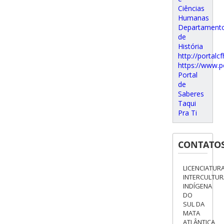
Ciências
Humanas
Departament
de
História
http://portalcf
https://www.p
Portal
de
Saberes
Taqui
Pra Ti
CONTATO
LICENCIATUR
INTERCULTUR
INDÍGENA
DO
SUL DA
MATA
ATLÂNTICA