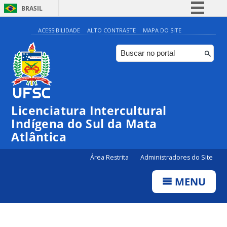
BRASIL
Simplifique!
ACESSIBILIDADE
ALTO CONTRASTE
MAPA DO SITE
Comunica BR
Participe
Acesso à informação
Legislação
Licenciatura Intercultural
Canais
Indígena do Sul da Mata
Atlântica
Área Restrita
Administradores do Site
MENU